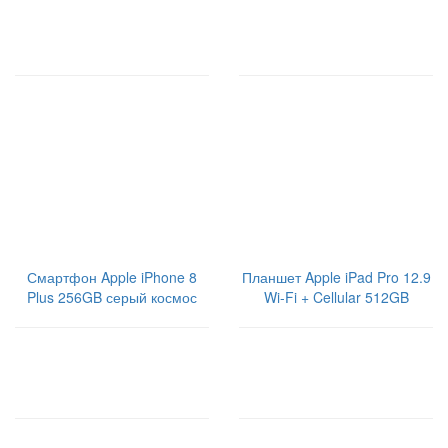
В корзину
В корзину
49600
59900
Смартфон Apple iPhone 8
Планшет Apple iPad Pro 12.9
Plus 256GB серый космос
Wi-Fi + Cellular 512GB
MPLJ2RU/A серебристый