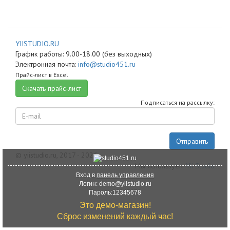
YIISTUDIO.RU
График работы:
9.00-18.00 (без выходных)
Электронная почта:
info@studio451.ru
Прайс-лист в Excel
Скачать прайс-лист
Подписаться на рассылку:
E-
mail
Отправить
© yiistudio.ru, 2017 - 2026
Мы используем
Yii Studio
Вход в
панель управления
Логин: demo@yiistudio.ru
Пароль:12345678
Это демо-магазин!
Сброс изменений каждый час!